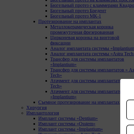
Бюгельный протез с кламмерами Квадр
Бюгельный протез Бредент
Бюгельный протез МК-1
Протезирование на имплантах
Металлокерамическая коронка
промежуточная фрезерованная
Цирконевая коронка на винтовой
фиксации
Аналог имплантата системы «Implantiu
Аналог имплантата системы «Astra Tech
Трансфер для системы имплантатов
«Implantium»
Трансфер для системы имплантатов » As
Tech»
Атачмент для системы имплантатов » As
Tech»
Атачмент для системы имплантатов
«Implantium»
Съемное протезирование на имплантах
Хирургия
Имплантология
Имплант системы «Dentium»
Имплант системы «Osstem»
Имплант системы «Implantium»