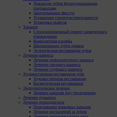
Покрытие зубов фторсодержащими
препаратами
Запечатывание фиссур
Устранение гиперчувствительности
Установка скайсов
Терапия
Стеклоиономерный цемент химического
отверждения
Композитная пломбы
Шинирование зубов прямое
Эстетическая реставрация зубов
Лечение кариеса
Лечение поверхностного кариеса
Лечение среднего кариеса
Лечение глубокого кариеса
Художественная реставрация зуба
Художественная реставрация
Косметическая реставрация
Эндодонтическое лечение
Лечение каналов под увелечением
Лечение пульпита
Лечение периодонтита
Переливание корневых каналов
Лечение воспалений за зубом
Лечение переапикальных кист