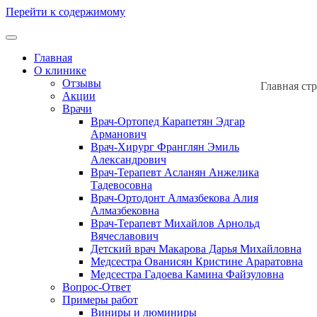
Перейти к содержимому
Главная
О клинике
Отзывы
Главная ст
Акции
Врачи
Врач-Ортопед Карапетян Эдгар
Арманович
Врач-Хирург Франглян Эмиль
Александрович
Врач-Терапевт Асланян Анжелика
Тадевосовна
Врач-Ортодонт Алмазбекова Алия
Алмазбековна
Врач-Терапевт Михайлов Арнольд
Вячеславович
Детский врач Макарова Дарья Михайловна
Медсестра Ованисян Кристине Араратовна
Медсестра Гадоева Камина Файзуловна
Вопрос-Ответ
Примеры работ
Виниры и люминиры