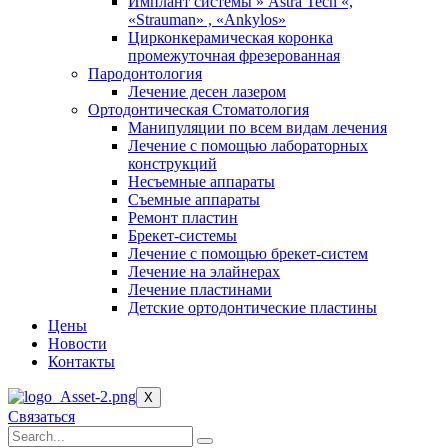
Имплант системы » Astra Tech «,
«Strauman» , «Ankylos»
Цирконкерамическая коронка
промежуточная фрезерованная
Пародонтология
Лечение десен лазером
Ортодонтическая Стоматология
Манипуляции по всем видам лечения
Лечение с помощью лабораторных
конструкций
Несъемные аппараты
Съемные аппараты
Ремонт пластин
Брекет-системы
Лечение с помощью брекет-систем
Лечение на элайнерах
Лечение пластинами
Детские ортодонтические пластины
Цены
Новости
Контакты
X
Связаться