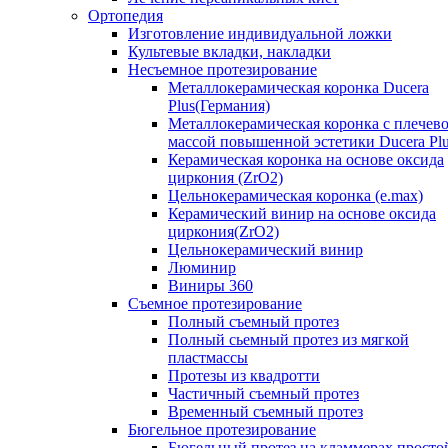
Ортопедия
Изготовление индивидуальной ложки
Культевые вкладки, накладки
Несъемное протезирование
Металлокерамическая коронка Ducera
Plus(Германия)
Металлокерамическая коронка с плечев
массой повышенной эстетики Ducera Pl
Керамическая коронка на основе оксида
циркония (ZrO2)
Цельнокерамическая коронка (e.max)
Керамический винир на основе оксида
циркония(ZrO2)
Цельнокерамический винир
Люминир
Виниры 360
Съемное протезирование
Полный съемный протез
Полный сьемный протез из мягкой
пластмассы
Протезы из квадротти
Частичный съемный протез
Временный съемный протез
Бюгельное протезирование
Бюгельный протез на кламмерах просто