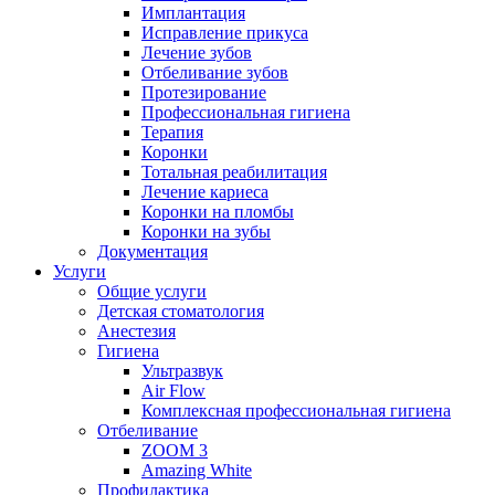
Имплантация
Исправление прикуса
Лечение зубов
Отбеливание зубов
Протезирование
Профессиональная гигиена
Терапия
Коронки
Тотальная реабилитация
Лечение кариеса
Коронки на пломбы
Коронки на зубы
Документация
Услуги
Общие услуги
Детская стоматология
Анестезия
Гигиена
Ультразвук
Air Flow
Комплексная профессиональная гигиена
Отбеливание
ZOOM 3
Amazing White
Профилактика