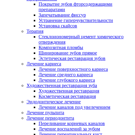
Покрытие зубов фторсодержащими
препаратами
Запечатывание фиссур
Устранение гиперчувствительности
Установка скайсов
Терапия
Стеклоиономерный цемент химического
отверждения
Композитная пломбы
Шинирование зубов прямое
Эстетическая реставрация зубов
Лечение кариеса
Лечение поверхностного кариеса
Лечение среднего кариеса
Лечение глубокого кариеса
Художественная реставрация зуба
Художественная реставрация
Косметическая реставрация
Эндодонтическое лечение
Лечение каналов под увелечением
Лечение пульпита
Лечение периодонтита
Переливание корневых каналов
Лечение воспалений за зубом
Лечение переапикальных кист