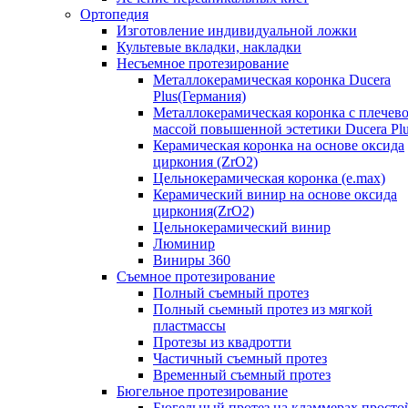
Ортопедия
Изготовление индивидуальной ложки
Культевые вкладки, накладки
Несъемное протезирование
Металлокерамическая коронка Ducera
Plus(Германия)
Металлокерамическая коронка с плечев
массой повышенной эстетики Ducera Pl
Керамическая коронка на основе оксида
циркония (ZrO2)
Цельнокерамическая коронка (e.max)
Керамический винир на основе оксида
циркония(ZrO2)
Цельнокерамический винир
Люминир
Виниры 360
Съемное протезирование
Полный съемный протез
Полный сьемный протез из мягкой
пластмассы
Протезы из квадротти
Частичный съемный протез
Временный съемный протез
Бюгельное протезирование
Бюгельный протез на кламмерах просто