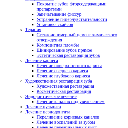
Покрытие зубов фторсодержащими
препаратами
Запечатывание фиссур
Устранение гиперчувствительности
Установка скайсов
Терапия
Стеклоиономерный цемент химического
отверждения
Композитная пломбы
Шинирование зубов прямое
Эстетическая реставрация зубов
Лечение кариеса
Лечение поверхностного кариеса
Лечение среднего кариеса
Лечение глубокого кариеса
Художественная реставрация зуба
Художественная реставрация
Косметическая реставрация
Эндодонтическое лечение
Лечение каналов под увелечением
Лечение пульпита
Лечение периодонтита
Переливание корневых каналов
Лечение воспалений за зубом
Лечение переапикальных кист