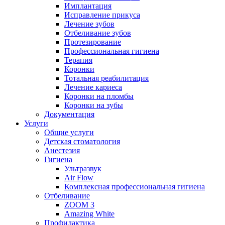
Имплантация
Исправление прикуса
Лечение зубов
Отбеливание зубов
Протезирование
Профессиональная гигиена
Терапия
Коронки
Тотальная реабилитация
Лечение кариеса
Коронки на пломбы
Коронки на зубы
Документация
Услуги
Общие услуги
Детская стоматология
Анестезия
Гигиена
Ультразвук
Air Flow
Комплексная профессиональная гигиена
Отбеливание
ZOOM 3
Amazing White
Профилактика