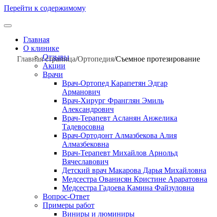
Перейти к содержимому
Главная
О клинике
Отзывы
Главная страница
/
Ортопедия
/
Съемное протезирование
Акции
Врачи
Врач-Ортопед Карапетян Эдгар
Арманович
Врач-Хирург Франглян Эмиль
Александрович
Врач-Терапевт Асланян Анжелика
Тадевосовна
Врач-Ортодонт Алмазбекова Алия
Алмазбековна
Врач-Терапевт Михайлов Арнольд
Вячеславович
Детский врач Макарова Дарья Михайловна
Медсестра Ованисян Кристине Араратовна
Медсестра Гадоева Камина Файзуловна
Вопрос-Ответ
Примеры работ
Виниры и люминиры