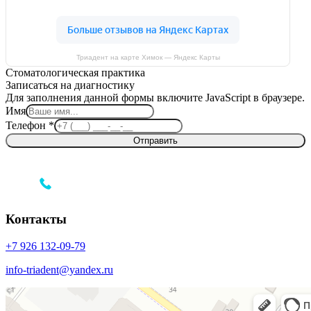
Триадент на карте Химок — Яндекс Карты
Стоматологическая практика
Записаться на диагностику
Для заполнения данной формы включите JavaScript в браузере.
Телефон
Имя
Имя
Телефон
*
Отправить
Контакты
+7 926 132‑09‑79‬
info-triadent@yandex.ru