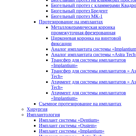
Бюгельный протез с кламмерами Квадр
Бюгельный протез Бредент
Бюгельный протез МК-1
Протезирование на имплантах
Металлокерамическая коронка
промежуточная фрезерованная
Цирконевая коронка на винтовой
фиксации
Аналог имплантата системы «Implantiu
Аналог имплантата системы «Astra Tech
Трансфер для системы имплантатов
«Implantium»
Трансфер для системы имплантатов » As
Tech»
Атачмент для системы имплантатов » As
Tech»
Атачмент для системы имплантатов
«Implantium»
Съемное протезирование на имплантах
Хирургия
Имплантология
Имплант системы «Dentium»
Имплант системы «Osstem»
Имплант системы «Implantium»