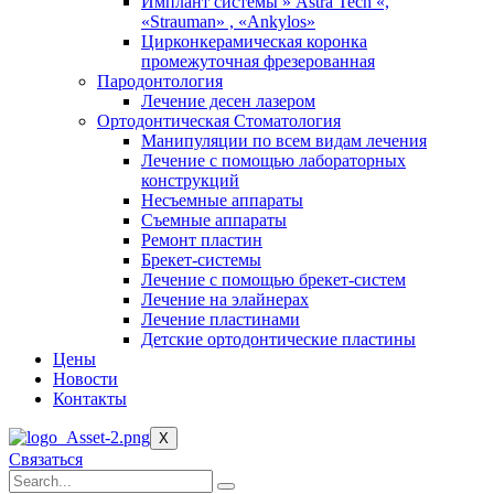
Имплант системы » Astra Tech «,
«Strauman» , «Ankylos»
Цирконкерамическая коронка
промежуточная фрезерованная
Пародонтология
Лечение десен лазером
Ортодонтическая Стоматология
Манипуляции по всем видам лечения
Лечение с помощью лабораторных
конструкций
Несъемные аппараты
Съемные аппараты
Ремонт пластин
Брекет-системы
Лечение с помощью брекет-систем
Лечение на элайнерах
Лечение пластинами
Детские ортодонтические пластины
Цены
Новости
Контакты
X
Связаться