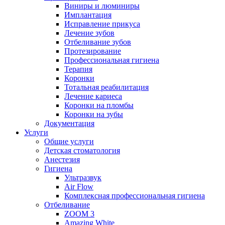
Виниры и люминиры
Имплантация
Исправление прикуса
Лечение зубов
Отбеливание зубов
Протезирование
Профессиональная гигиена
Терапия
Коронки
Тотальная реабилитация
Лечение кариеса
Коронки на пломбы
Коронки на зубы
Документация
Услуги
Общие услуги
Детская стоматология
Анестезия
Гигиена
Ультразвук
Air Flow
Комплексная профессиональная гигиена
Отбеливание
ZOOM 3
Amazing White