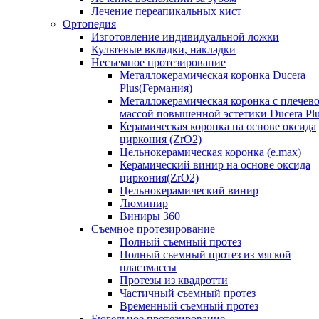
Лечение переапикальных кист
Ортопедия
Изготовление индивидуальной ложки
Культевые вкладки, накладки
Несъемное протезирование
Металлокерамическая коронка Ducera
Plus(Германия)
Металлокерамическая коронка с плечев
массой повышенной эстетики Ducera Pl
Керамическая коронка на основе оксида
циркония (ZrO2)
Цельнокерамическая коронка (e.max)
Керамический винир на основе оксида
циркония(ZrO2)
Цельнокерамический винир
Люминир
Виниры 360
Съемное протезирование
Полный съемный протез
Полный сьемный протез из мягкой
пластмассы
Протезы из квадротти
Частичный съемный протез
Временный съемный протез
Бюгельное протезирование