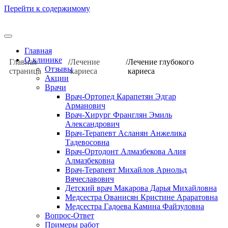
Перейти к содержимому
Главная
О клинике
Главная
/
Лечение
/
Лечение глубокого
Отзывы
страница
кариеса
кариеса
Акции
Врачи
Врач-Ортопед Карапетян Эдгар
Арманович
Врач-Хирург Франглян Эмиль
Александрович
Врач-Терапевт Асланян Анжелика
Тадевосовна
Врач-Ортодонт Алмазбекова Алия
Алмазбековна
Врач-Терапевт Михайлов Арнольд
Вячеславович
Детский врач Макарова Дарья Михайловна
Медсестра Ованисян Кристине Араратовна
Медсестра Гадоева Камина Файзуловна
Вопрос-Ответ
Примеры работ