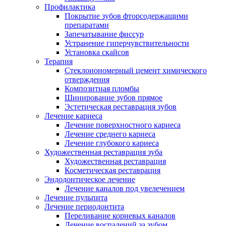
Профилактика
Покрытие зубов фторсодержащими
препаратами
Запечатывание фиссур
Устранение гиперчувствительности
Установка скайсов
Терапия
Стеклоиономерный цемент химического
отверждения
Композитная пломбы
Шинирование зубов прямое
Эстетическая реставрация зубов
Лечение кариеса
Лечение поверхностного кариеса
Лечение среднего кариеса
Лечение глубокого кариеса
Художественная реставрация зуба
Художественная реставрация
Косметическая реставрация
Эндодонтическое лечение
Лечение каналов под увелечением
Лечение пульпита
Лечение периодонтита
Переливание корневых каналов
Лечение воспалений за зубом