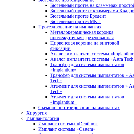
Бюгельный протез на кламмерах просто
Бюгельный протез с кламмерами Квадр
Бюгельный протез Бредент
Бюгельный протез МК-1
Протезирование на имплантах
Металлокерамическая коронка
промежуточная фрезерованная
Цирконевая коронка на винтовой
фиксации
Аналог имплантата системы «Implantiu
Аналог имплантата системы «Astra Tech
Трансфер для системы имплантатов
«Implantium»
Трансфер для системы имплантатов » As
Tech»
Атачмент для системы имплантатов » As
Tech»
Атачмент для системы имплантатов
«Implantium»
Съемное протезирование на имплантах
Хирургия
Имплантология
Имплант системы «Dentium»
Имплант системы «Osstem»